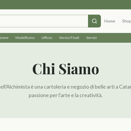
Home
Sho
isione
Modellismo
Ufficio
Vernici Finali
Servizi
Chi Siamo
ll'Alchimista è una cartoleria e negozio di belle arti a Catan
passione per l'arte e la creatività.