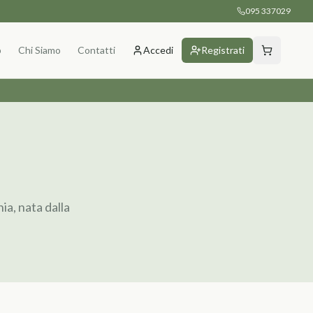
095 337029
p
Chi Siamo
Contatti
Accedi
Registrati
ia, nata dalla