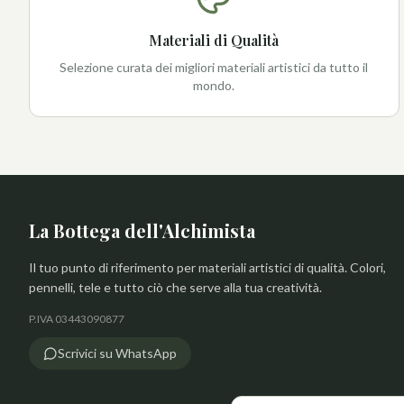
Materiali di Qualità
Selezione curata dei migliori materiali artistici da tutto il
mondo.
La Bottega dell'Alchimista
Il tuo punto di riferimento per materiali artistici di qualità. Colori,
pennelli, tele e tutto ciò che serve alla tua creatività.
P.IVA 03443090877
Scrivici su WhatsApp