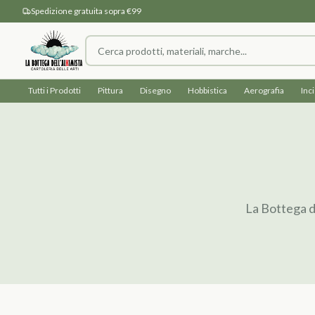
Spedizione gratuita sopra €99
Tutti i Prodotti
Pittura
Disegno
Hobbistica
Aerografia
Inc
La Bottega de