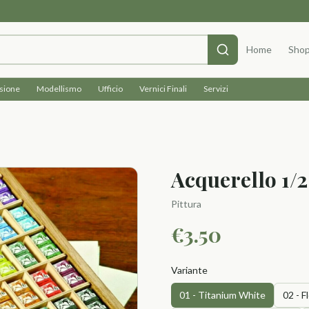
Home
Sho
isione
Modellismo
Ufficio
Vernici Finali
Servizi
Acquerello 1/
Pittura
€
3.50
Variante
01 - Titanium White
02 - F