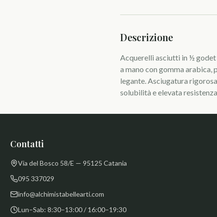
Descrizione
Acquerelli asciutti in ½ gode
a mano con gomma arabica, p
legante. Asciugatura rigoros
solubilità e elevata resistenza 
Contatti
Via del Bosco 58/E — 95125 Catania
095 337029
info@alchimistabellearti.com
Lun–Sab: 8:30–13:00 / 16:00–19:30