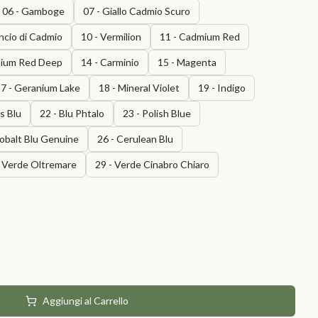
06 - Gamboge
07 - Giallo Cadmio Scuro
ncio di Cadmio
10 - Vermilion
11 - Cadmium Red
mium Red Deep
14 - Carminio
15 - Magenta
7 - Geranium Lake
18 - Mineral Violet
19 - Indigo
is Blu
22 - Blu Phtalo
23 - Polish Blue
Cobalt Blu Genuine
26 - Cerulean Blu
- Verde Oltremare
29 - Verde Cinabro Chiaro
Aggiungi al Carrello