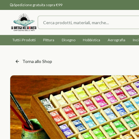
Spedizione gratuita sopra €99
Tutti i Prodotti
Pittura
Disegno
Hobbistica
Aerografia
Inc
Torna allo Shop