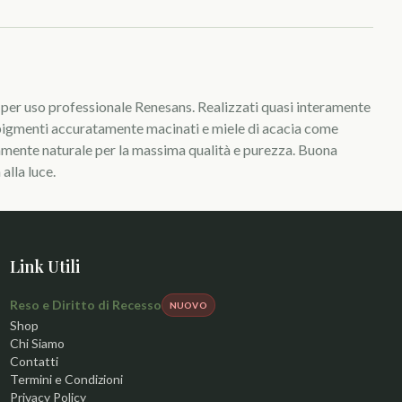
t per uso professionale Renesans. Realizzati quasi interamente
igmenti accuratamente macinati e miele di acacia come
amente naturale per la massima qualità e purezza. Buona
alla luce.
Link Utili
Reso e Diritto di Recesso
NUOVO
Shop
Chi Siamo
Contatti
Termini e Condizioni
Privacy Policy