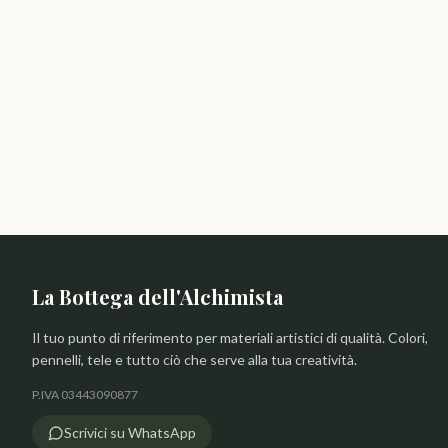
La Bottega dell'Alchimista
Il tuo punto di riferimento per materiali artistici di qualità. Colori,
pennelli, tele e tutto ciò che serve alla tua creatività.
P.IVA 03443090877
Scrivici su WhatsApp