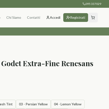
095 337029
p
Chi Siamo
Contatti
Accedi
Registrati
2 Godet Extra-Fine Renesans
lesh Tint
03 - Persian Yellow
04 - Lemon Yellow