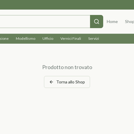
Home
Sho
isione
Modellismo
Ufficio
Vernici Finali
Servizi
Prodotto non trovato
Torna allo Shop