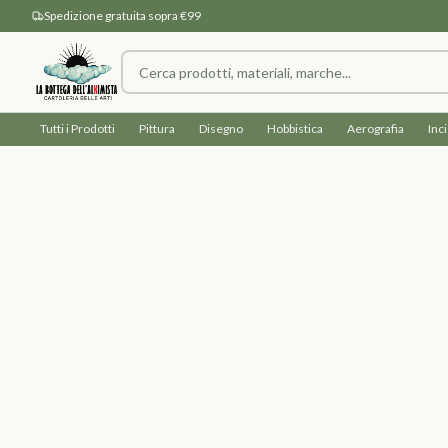
Spedizione gratuita sopra €99
Tutti i Prodotti
Pittura
Disegno
Hobbistica
Aerografia
Inc