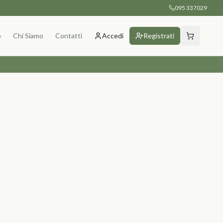
095 337029
p
Chi Siamo
Contatti
Accedi
Registrati