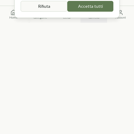
Rifiuta
Accetta tutti
Quantità
Home
Categorie
Cerca
Carrello
Account
1
Aggiungi al Carrello
Descrizione
Borsa Maimeri con tracolla composta da tasca
contenitore interna, 12 tubi da 75ml di Maimeri Acrilico,
2 elastici per accessori. Poliestere resistente.
Dimensioni: 38×34 cm.