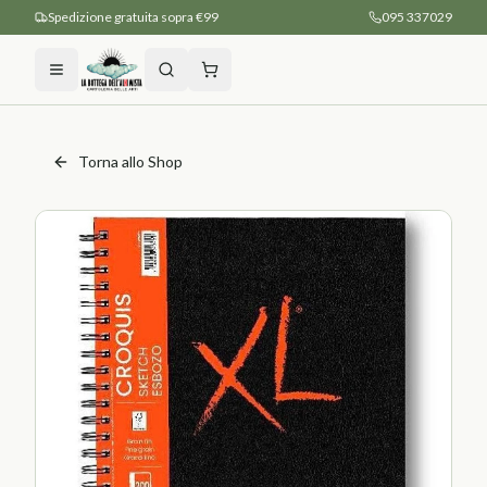
Spedizione gratuita sopra €99
095 337029
Torna allo Shop