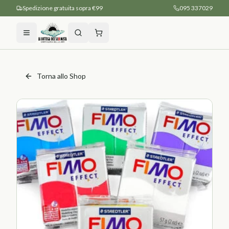
Spedizione gratuita sopra €99
095 337029
Torna allo Shop