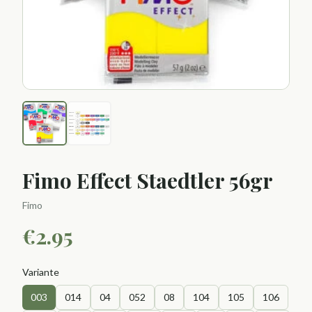
Fimo Effect Staedtler 56gr
Fimo
€
2.95
Variante
003
014
04
052
08
104
105
106