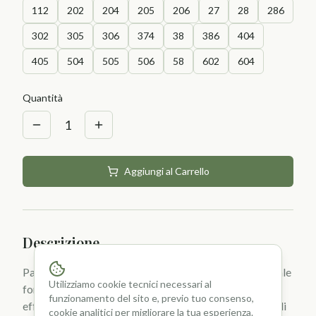
112
202
204
205
206
27
28
286
302
305
306
374
38
386
404
405
504
505
506
58
602
604
Quantità
1
Aggiungi al Carrello
Descrizione
Pasta per modellare che indurisce a 110°C in un normale
Utilizziamo cookie tecnici necessari al
forno da cucina. Si possono mischiare fra loro creando
funzionamento del sito e, previo tuo consenso,
effetti particolari ed è adatta per la creazione di piccoli
cookie analitici per migliorare la tua esperienza.