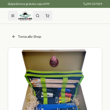
Spedizione gratuita sopra €99
095 337029
Torna allo Shop