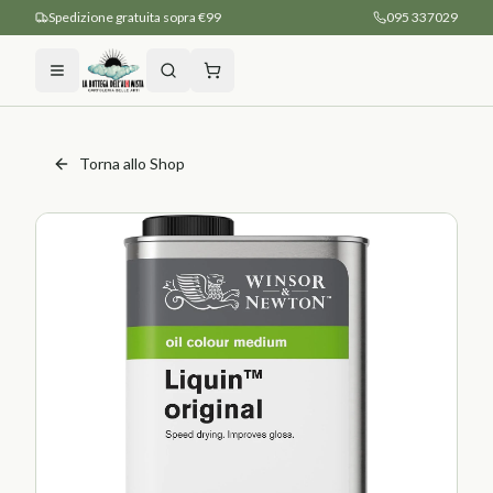
Spedizione gratuita sopra €99
095 337029
Torna allo Shop