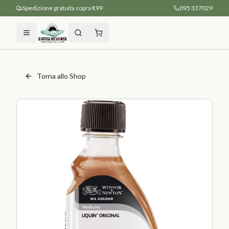
Spedizione gratuita sopra €99
095 337029
Torna allo Shop