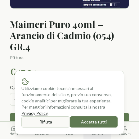
Maimeri Puro 40ml –
Arancio di Cadmio (054)
GR.4
Pittura
€
47.34
Quantità
Utilizziamo cookie tecnici necessari al
funzionamento del sito e, previo tuo consenso,
1
cookie analitici per migliorare la tua esperienza.
Per maggiori informazioni consulta la nostra
Privacy Policy
.
Aggiungi al Carrello
Rifiuta
Accetta tutti
Home
Categorie
Cerca
Carrello
Account