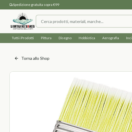
Spedizione gratuita sopra €99
Tutti i Prodotti
Pittura
Disegno
Hobbistica
Aerografia
Inc
Torna allo Shop