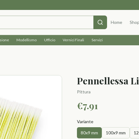
Home
Sho
isione
Modellismo
Ufficio
Vernici Finali
Servizi
Pennellessa L
Pittura
€
7.91
Variante
80x9 mm
100x9 mm
12