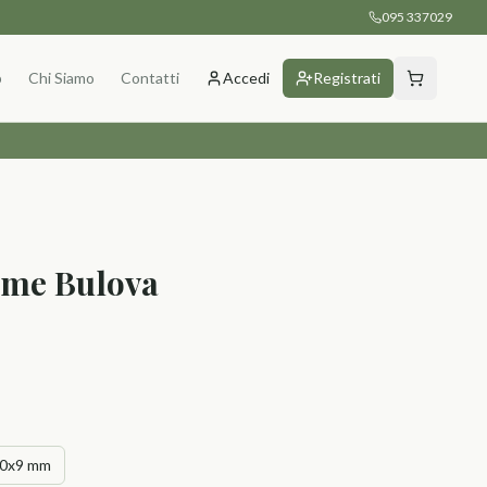
095 337029
p
Chi Siamo
Contatti
Accedi
Registrati
ime Bulova
0x9 mm