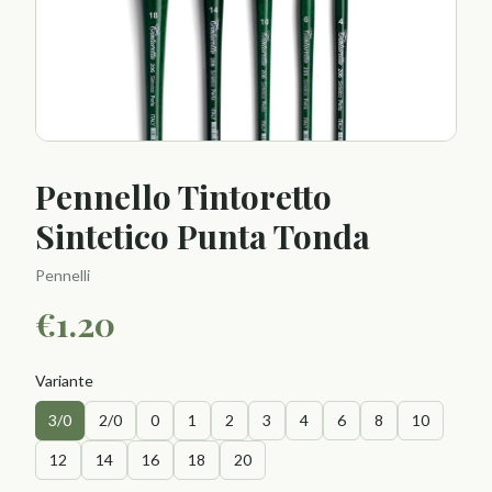
Pennello Tintoretto
Sintetico Punta Tonda
Pennelli
€
1.20
Variante
3/0
2/0
0
1
2
3
4
6
8
10
12
14
16
18
20