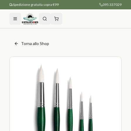
Spedizione gratuita sopra €99
095 337029
Torna allo Shop