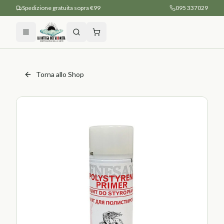
Spedizione gratuita sopra €99
095 337029
Torna allo Shop