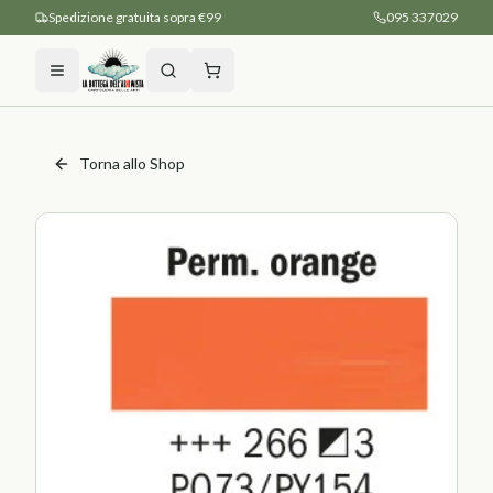
Spedizione gratuita sopra €99
095 337029
Torna allo Shop