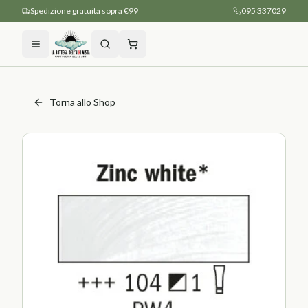
Spedizione gratuita sopra €99
095 337029
Torna allo Shop