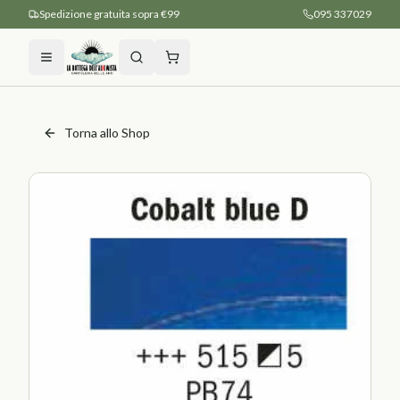
Spedizione gratuita sopra €99
095 337029
Torna allo Shop