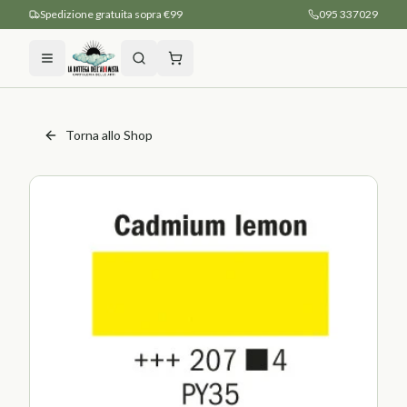
Spedizione gratuita sopra €99
095 337029
Torna allo Shop