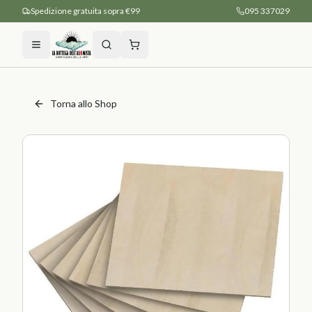
Spedizione gratuita sopra €99
095 337029
Torna allo Shop