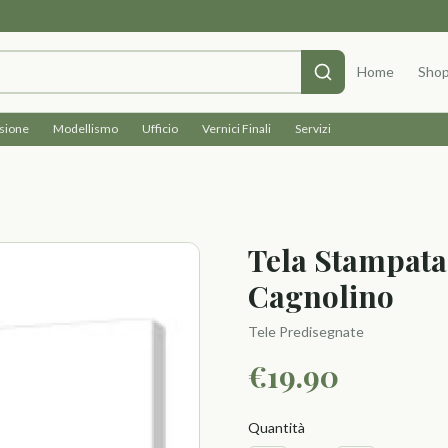
Home
Sho
isione
Modellismo
Ufficio
Vernici Finali
Servizi
Tela Stampata
Cagnolino
Tele Predisegnate
€
19.90
Quantità