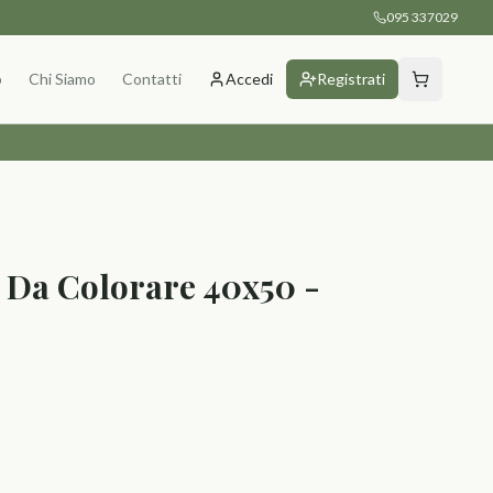
095 337029
p
Chi Siamo
Contatti
Accedi
Registrati
 Da Colorare 40x50 -