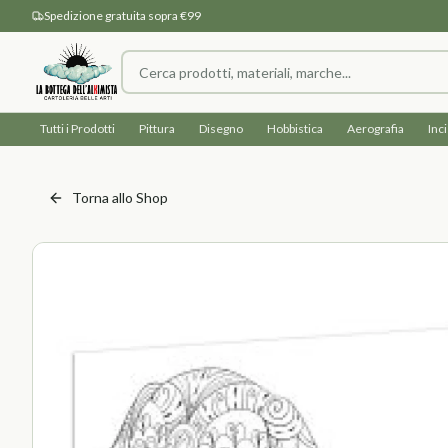
Spedizione gratuita sopra €99
Tutti i Prodotti
Pittura
Disegno
Hobbistica
Aerografia
Inc
Torna allo Shop