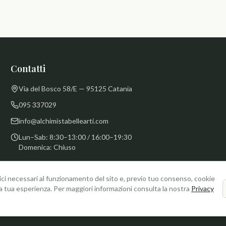
Contatti
Via del Bosco 58/E — 95125 Catania
095 337029
info@alchimistabellearti.com
Lun–Sab: 8:30–13:00 / 16:00–19:30
Domenica: Chiuso
ici necessari al funzionamento del sito e, previo tuo consenso, cookie
 la tua esperienza. Per maggiori informazioni consulta la nostra
Privacy
©
2026
La Bottega dell'Alchimista. Tutti i diritti riservati.
Realizzato da
Vincenzo Barbagallo