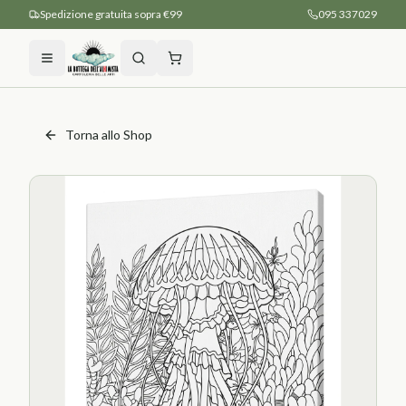
Spedizione gratuita sopra €99
095 337029
Torna allo Shop