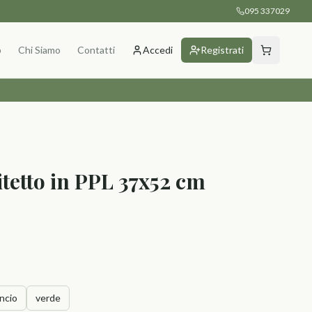
095 337029
p
Chi Siamo
Contatti
Accedi
Registrati
itetto in PPL 37x52 cm
ncio
verde