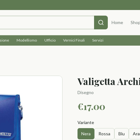
Home
Sho
isione
Modellismo
Ufficio
Vernici Finali
Servizi
Valigetta Arch
Disegno
€
17.00
Variante
Nera
Rossa
Blu
Ara