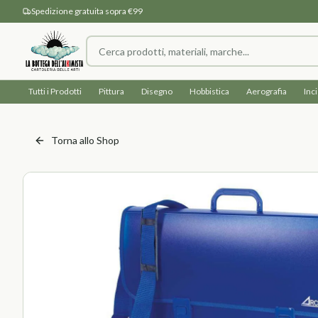
Spedizione gratuita sopra €99
Tutti i Prodotti
Pittura
Disegno
Hobbistica
Aerografia
Inc
Torna allo Shop